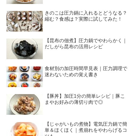
きのこは圧力鍋に入れるとどうなる？
縮む？食感は？実際に試してみた！
【昆布の佃煮】圧力鍋でやわらかく｜
だしがら昆布の活用レシピ
食材別の加圧時間早見表｜圧力調理で
迷わないための覚え書き
【豚丼】加圧1分の簡単レシピ｜豚こ
まやお好みの薄切り肉で◎
【じゃがいもの煮物】電気圧力鍋で簡
単＆ほくほく｜煮崩れをやわらげるコ