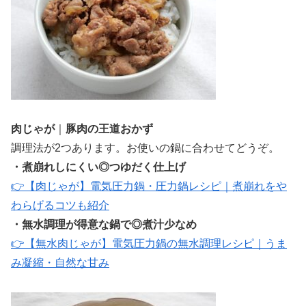
肉じゃが
｜
豚肉の王道おかず
調理法が2つあります。お使いの鍋に合わせてどうぞ。
・煮崩れしにくい
◎
つゆだく仕上げ
👉【肉じゃが】電気圧力鍋・圧力鍋レシピ｜煮崩れをや
わらげるコツも紹介
・無水調理が得意な鍋で
◎
煮汁少なめ
👉【無水肉じゃが】電気圧力鍋の無水調理レシピ｜うま
み凝縮・自然な甘み