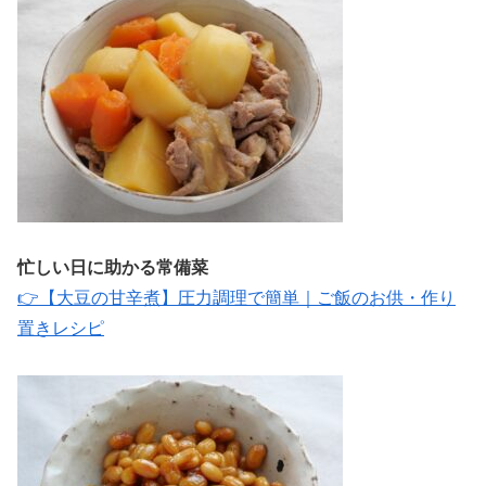
忙しい日に助かる常備菜
👉【大豆の甘辛煮】圧力調理で簡単｜ご飯のお供・作り
置きレシピ