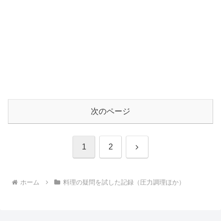
次のページ
次
1
2
へ
ホーム
料理の疑問を試した記録（圧力調理ほか）