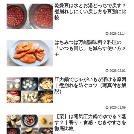
乾燥豆は水とお湯どっちで戻す？
煮崩れしにくい戻し方を豆別に比
較
2026.02.14
はちみつは万能調味料？料理の
「いつも同じ」を減らす使い方メ
モ
2026.02.01
圧力鍋でじゃがいもが溶ける原因
｜煮崩れを防ぐコツ（写真付き解
説）
2026.01.09
【栗】は電気圧力鍋でゆでる？蒸
す？｜香り・食感・むきやすさを
徹底比較