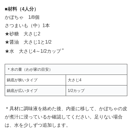
■材料（4人分）
かぼちゃ 1/8個
さつまいも（中）1本
★砂糖 大さじ2
★醤油 大さじ1と1/2
＊
★水 大さじ4～1/2カップ
＊水の量（わが家の目安）
鍋底が狭いタイプ
大さじ4
鍋底が広いタイプ
1/2カップ
＊具材に調味液を絡めた後、内釜に移して、かぼちゃの皮
が煮汁に浸っているか確認してください。足りない場合
は、水を少しずつ追加します。