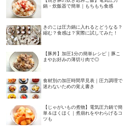
【焼き豚の炊き込みご飯】電気圧力
鍋・炊飯器で簡単｜もちもち食感
きのこは圧力鍋に入れるとどうなる？
縮む？食感は？実際に試してみた！
【豚丼】加圧1分の簡単レシピ｜豚こ
まやお好みの薄切り肉で◎
食材別の加圧時間早見表｜圧力調理で
迷わないための覚え書き
【じゃがいもの煮物】電気圧力鍋で簡
単＆ほくほく｜煮崩れをやわらげるコ
ツも