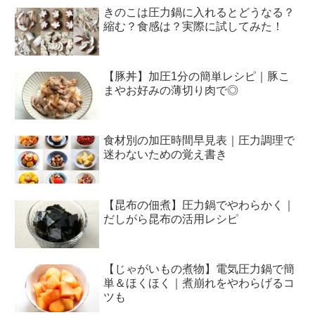
きのこは圧力鍋に入れるとどうなる？
縮む？食感は？実際に試してみた！
【豚丼】加圧1分の簡単レシピ｜豚こ
まやお好みの薄切り肉で◎
食材別の加圧時間早見表｜圧力調理で
迷わないための覚え書き
【昆布の佃煮】圧力鍋でやわらかく｜
だしがら昆布の活用レシピ
【じゃがいもの煮物】電気圧力鍋で簡
単＆ほくほく｜煮崩れをやわらげるコ
ツも