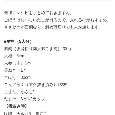
最後にレシピをまとめておきますね。
ごぼうはおいしいだしが出るので、入れるのがおすすめ。
ささがきが面倒なら、斜め薄切りでも火が通ります。
■材料（5人分）
豚肉（豚薄切り肉／豚こま肉）200g
大根 6cm
人参（中）1本
長ねぎ 1本
ごぼう 30cm
こんにゃく（アク抜き済み）1/2枚
ごま油 小さじ1
だし汁 3と1/2カップ
【煮込み時】
＊
味噌 大さじ3（目安
）