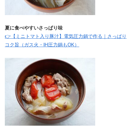
夏に食べやすいさっぱり味
👉【ミニトマト入り豚汁】電気圧力鍋で作る｜さっぱり
コク旨（ガス火・IH圧力鍋もOK）