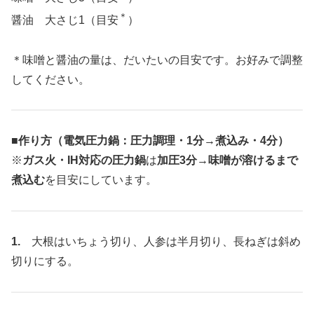
＊
醤油 大さじ1（目安
）
＊味噌と醤油の量は、だいたいの目安です。お好みで調整
してください。
■作り方（電気圧力鍋：圧力調理・1分→煮込み・4分）
※
ガス火・IH対応の圧力鍋
は
加圧3分→味噌が溶けるまで
煮込む
を目安にしています。
1.
大根はいちょう切り、人参は半月切り、長ねぎは斜め
切りにする。