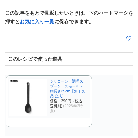
この記事をあとで見返したいときは、下のハートマークを
押すと
お気に入り一覧
に保存できます。
このレシピで使った道具
シリコーン 調理ス
プーン スモール・
約長さ25cm【無印良
品 公式】
価格：390円（税込、
送料別)
(2026/8/2時
点)