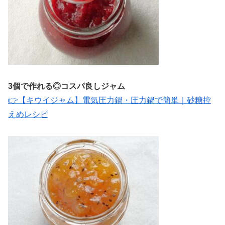
3個で作れる◎コスパ良しジャム
👉【キウイジャム】電気圧力鍋・圧力鍋で簡単｜砂糖控
えめレシピ