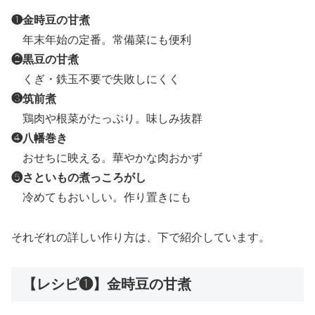
❶
金時豆の甘煮
年末年始の定番。常備菜にも便利
❷黒豆の甘煮
くぎ・鉄玉不要で失敗しにくく
❸筑前煮
鶏肉や根菜がたっぷり。味しみ抜群
❹八幡巻き
おせちに映える。華やかな肉おかず
❺さといもの煮っころがし
冷めてもおいしい。作り置きにも
それぞれの詳しい作り方は、下で紹介しています。
【レシピ❶】金時豆の甘煮