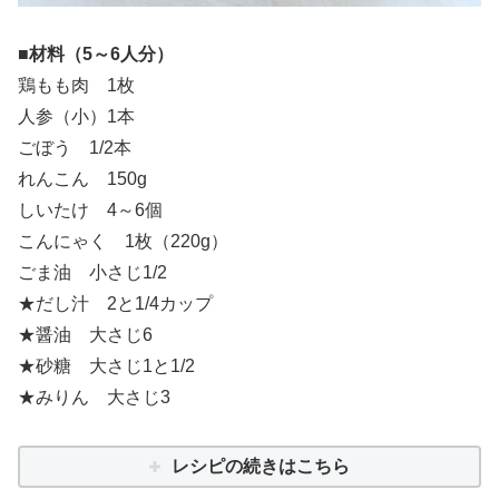
■材料（5～6人分）
鶏もも肉 1枚
人参（小）1本
ごぼう 1/2本
れんこん 150g
しいたけ 4～6個
こんにゃく 1枚（220g）
ごま油 小さじ1/2
★だし汁 2と1/4カップ
★醤油 大さじ6
★砂糖 大さじ1と1/2
★みりん 大さじ3
レシピの続きはこちら