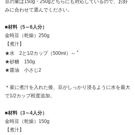
豆の量は150g・250gどちらにも対応しているので、お好
みに合わせて選んでください。
■材料（5～6人分）
金時豆（乾燥）250g
【煮汁】
＊
★水 2と1/2カップ（500ml）～
★砂糖 150g
★醤油 小さじ2
＊釜に煮汁を入れた後、豆がしっかり浸るように水を最大
で1/2カップ程度追加。
■材料（3～4人分）
金時豆（乾燥）150g
【煮汁】