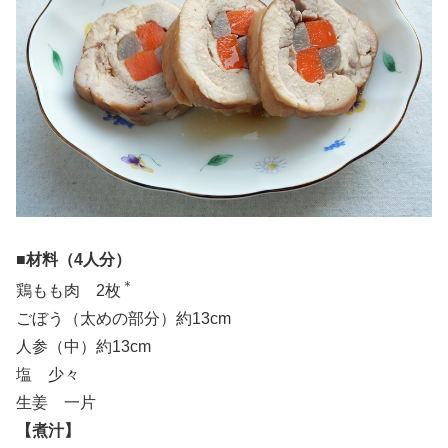
■材料（4人分）
＊
鶏もも肉 2枚
ごぼう（太めの部分）約13cm
人参（中）約13cm
塩 少々
生姜 一片
【煮汁】