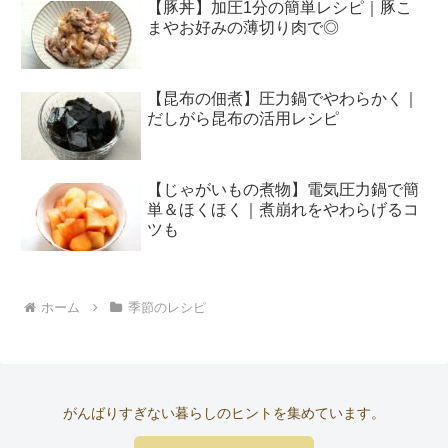
【豚丼】加圧1分の簡単レシピ｜豚こ
まやお好みの薄切り肉で◎
【昆布の佃煮】圧力鍋でやわらかく｜
だしがら昆布の活用レシピ
【じゃがいもの煮物】電気圧力鍋で簡
単＆ほくほく｜煮崩れをやわらげるコ
ツも
ホーム
季節のレシピ
がんばりすぎない暮らしのヒントを集めています。