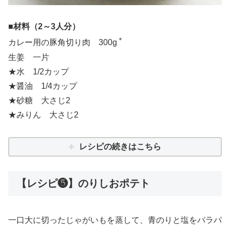
■材料（2～3人分）
＊
カレー用の豚角切り肉 300g
生姜 一片
★水 1/2カップ
★醤油 1/4カップ
★砂糖 大さじ2
★みりん 大さじ2
レシピの続きはこちら
【レシピ❺】のりしおポテト
一口大に切ったじゃがいもを蒸して、青のりと塩をパラパ