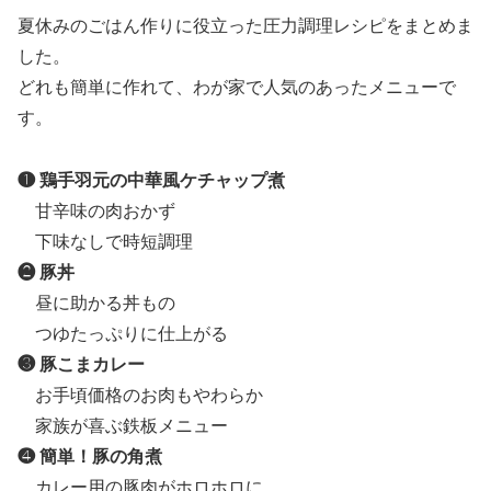
夏休みのごはん作りに役立った圧力調理レシピをまとめま
した。
どれも簡単に作れて、わが家で人気のあったメニューで
す。
❶ 鶏手羽元の中華風ケチャップ煮
甘辛味の肉おかず
下味なしで時短調理
❷ 豚丼
昼に助かる丼もの
つゆたっぷりに仕上がる
❸ 豚こまカレー
お手頃価格のお肉もやわらか
家族が喜ぶ鉄板メニュー
❹ 簡単！豚の角煮
カレー用の豚肉がホロホロに