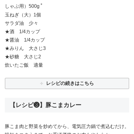
＊
しゃぶ用）500g
玉ねぎ（大）1個
サラダ油 少々
★酒 1/4カップ
★醤油 1/4カップ
★みりん 大さじ3
★砂糖 大さじ2
炊いたご飯 適量
レシピの続きはこちら
【レシピ❸】豚こまカレー
豚こま肉と野菜を炒めてから、電気圧力鍋で煮込むだけ。