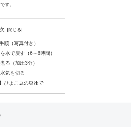
要です。
次
手順（写真付き）
を水で戻す（6～8時間）
煮る（加圧3分）
て水気を切る
】ひよこ豆の塩ゆで
）