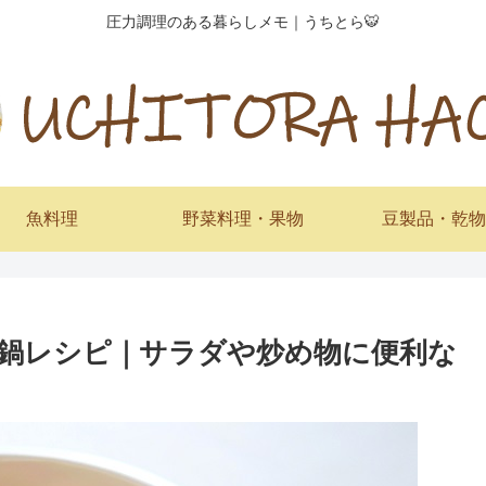
圧力調理のある暮らしメモ｜うちとら🐯
魚料理
野菜料理・果物
豆製品・乾物
鍋レシピ｜サラダや炒め物に便利な