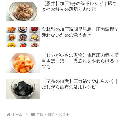
【豚丼】加圧1分の簡単レシピ｜豚こ
まやお好みの薄切り肉で◎
食材別の加圧時間早見表｜圧力調理で
迷わないための覚え書き
【じゃがいもの煮物】電気圧力鍋で簡
単＆ほくほく｜煮崩れをやわらげるコ
ツも
【昆布の佃煮】圧力鍋でやわらかく｜
だしがら昆布の活用レシピ
ホーム
ご飯・麺類・お菓子