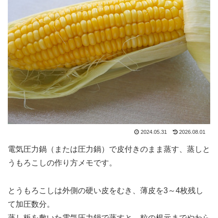
2024.05.31
2026.08.01
電気圧力鍋（または圧力鍋）で皮付きのまま蒸す、蒸しと
うもろこしの作り方メモです。
とうもろこしは外側の硬い皮をむき、薄皮を3～4枚残し
て加圧数分。
蒸し板を敷いた電気圧力鍋で蒸すと、粒の根元までやわら