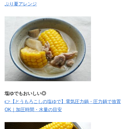
ぷり夏アレンジ
塩ゆでもおいしい◎
👉【とうもろこしの塩ゆで】電気圧力鍋・圧力鍋で放置
OK｜加圧時間・水量の目安