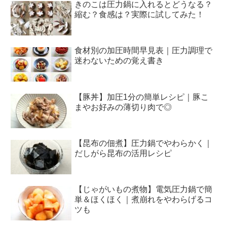
きのこは圧力鍋に入れるとどうなる？
縮む？食感は？実際に試してみた！
食材別の加圧時間早見表｜圧力調理で
迷わないための覚え書き
【豚丼】加圧1分の簡単レシピ｜豚こ
まやお好みの薄切り肉で◎
【昆布の佃煮】圧力鍋でやわらかく｜
だしがら昆布の活用レシピ
【じゃがいもの煮物】電気圧力鍋で簡
単＆ほくほく｜煮崩れをやわらげるコ
ツも