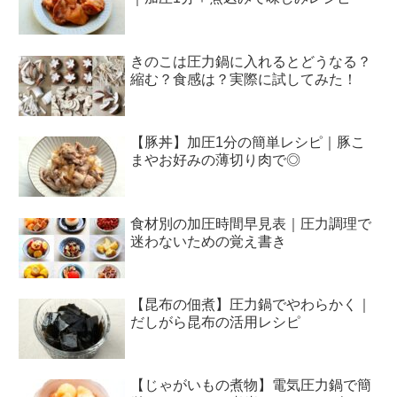
きのこは圧力鍋に入れるとどうなる？
縮む？食感は？実際に試してみた！
【豚丼】加圧1分の簡単レシピ｜豚こ
まやお好みの薄切り肉で◎
食材別の加圧時間早見表｜圧力調理で
迷わないための覚え書き
【昆布の佃煮】圧力鍋でやわらかく｜
だしがら昆布の活用レシピ
【じゃがいもの煮物】電気圧力鍋で簡