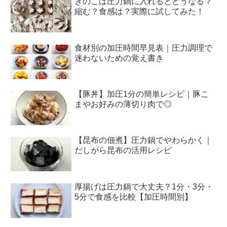
きのこは圧力鍋に入れるとどうなる？
縮む？食感は？実際に試してみた！
食材別の加圧時間早見表｜圧力調理で
迷わないための覚え書き
【豚丼】加圧1分の簡単レシピ｜豚こ
まやお好みの薄切り肉で◎
【昆布の佃煮】圧力鍋でやわらかく｜
だしがら昆布の活用レシピ
厚揚げは圧力鍋で大丈夫？1分・3分・
5分で食感を比較【加圧時間別】