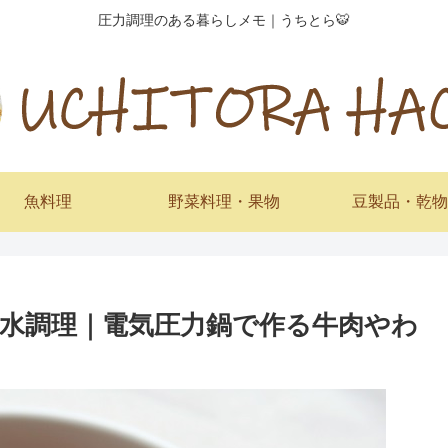
圧力調理のある暮らしメモ｜うちとら🐯
魚料理
野菜料理・果物
豆製品・乾物
水調理｜電気圧力鍋で作る牛肉やわ