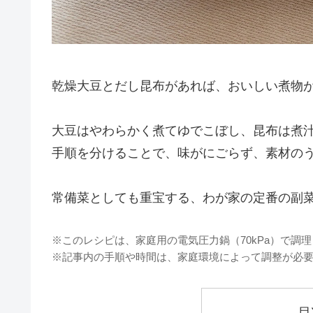
乾燥大豆とだし昆布があれば、おいしい煮物
大豆はやわらかく煮てゆでこぼし、昆布は煮
手順を分けることで、味がにごらず、素材の
常備菜としても重宝する、わが家の定番の副
※このレシピは、家庭用の電気圧力鍋（70kPa）で調
※記事内の手順や時間は、家庭環境によって調整が必
目