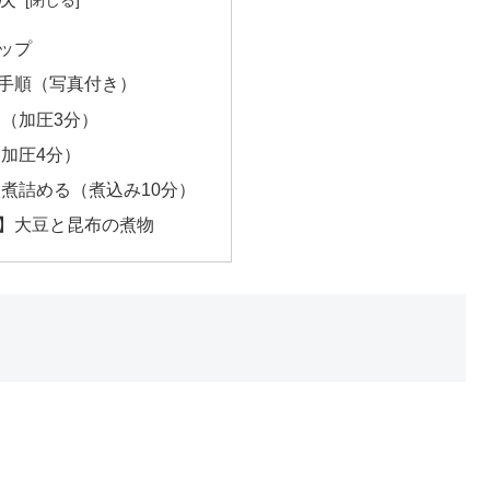
ップ
手順（写真付き）
（加圧3分）
加圧4分）
煮詰める（煮込み10分）
】大豆と昆布の煮物